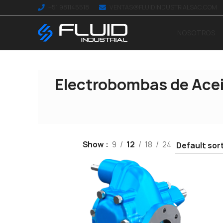
+51 981145518
VENTAS@FLUIDINDUSTRIALSAC.COM
NOSOTROS
Electrobombas de Ace
Show
9
12
18
24