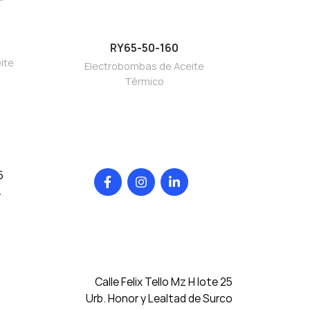
RY65-50-160
ite
Electrobombas de Aceite
Térmico
5
4
Calle Felix Tello Mz H lote 25
Urb. Honor y Lealtad de Surco