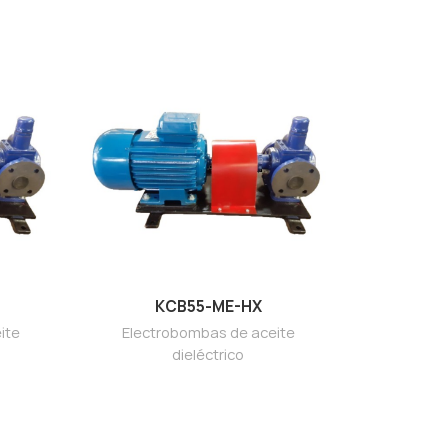
KCB55-ME-HX
ite
Electrobombas de aceite
dieléctrico